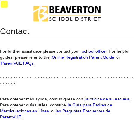
Synergy Accessibility Tips
Accessibility Mode
SynProd-
PS4
Contact
For further assistance please contact your
school office
. For helpful
guides, please refer to the
Online Registration Parent Guide
or
ParentVUE FAQs.
* * * * * * * * * * * * * * * * * * * * * * * * * * * * * * * * * * * * * * * * * * * * * * * * * *
* * * * * *
Para obtener más ayuda, comuníquese con
la oficina de su escuela
.
Para obtener guías útiles, consulte
la Guía para Padres de
Martriculaciones en Línea
o
las Preguntas Frecuentes de
ParentVUE
.